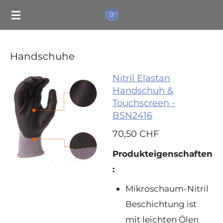
Zum
Hauptinhalt
springen
Handschuhe
Nitril Elastan
Handschuh &
Touchscreen -
BSN2416
70,50 CHF
Produkte
igenschaften
:
Mikroschaum-Nitril
Beschichtung ist
mit leichten Ölen