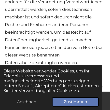
anderen für die Verarbeitung Verantwortlichen
übermittelt werden, sofern dies technisch
machbar ist und sofern dadurch nicht die
Rechte und Freiheiten anderer Personen
beeinträchtigt werden. Um das Recht auf
Datenübertragbarkeit geltend zu machen,
können Sie sich jederzeit an den vom Betreiber
dieser Website benannten
Datenschutzbeauftragten wenden.
Diese Website verwendet Cookies, um Ihr
Widerspruchsrecht
Erlebnis zu verbessern und
maßgeschneiderte Werbung anzuzeigen.
Indem Sie auf „Akzeptieren“ klicken, stimmen
Jede von der Verarbeitung personenbezogener
Sie der Verwendung aller Cookies zu.
Daten betroffene Person hat das Recht, aus
Gründen, die sich aus ihrer besonderen
Ablehnen
Zustimmen
E-Mail
Telefon
Karte
WhatsApp
Situation ergeben, jederzeit gegen die