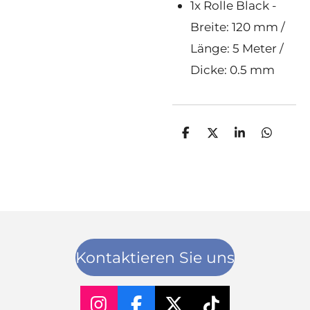
1x Rolle Black -
Breite: 120 mm /
Länge: 5 Meter /
Dicke: 0.5 mm
T
T
T
T
e
e
e
e
i
i
i
i
l
l
l
l
e
e
e
e
n
n
n
n
Kontaktieren Sie uns