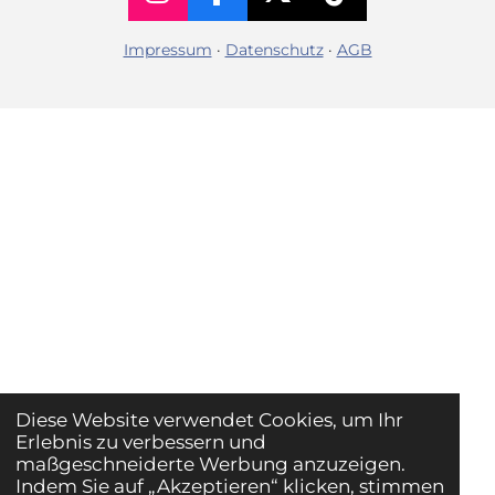
I
F
X
T
n
a
i
Impressum
·
Datenschutz
·
AGB
s
c
k
t
e
T
a
b
o
g
o
k
r
o
a
k
m
Diese Website verwendet Cookies, um Ihr
Erlebnis zu verbessern und
maßgeschneiderte Werbung anzuzeigen.
Indem Sie auf „Akzeptieren“ klicken, stimmen