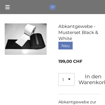
Zum
Hauptinhalt
springen
Abkantgewebe -
Musterset Black &
White
Neu
199,00 CHF
In den
Warenkor
Abkantgewebe zur