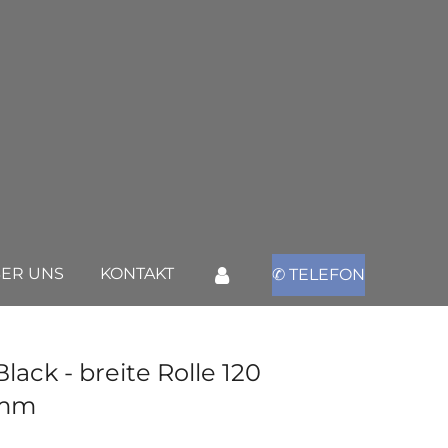
ER UNS
KONTAKT
✆ TELEFON
ck - breite Rolle 120
 mm